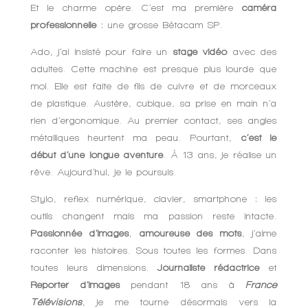
Et le charme opère. C’est ma première
caméra
professionnelle
: une grosse Bétacam SP.
Ado, j’ai insisté pour faire un
stage vidéo
avec des
adultes. Cette machine est presque plus lourde que
moi. Elle est faite de fils de cuivre et de morceaux
de plastique. Austère, cubique, sa prise en main n’a
rien d’ergonomique. Au premier contact, ses angles
métalliques heurtent ma peau. Pourtant,
c’est le
début d’une longue aventure
. À 13 ans, je réalise un
rêve. Aujourd’hui, je le poursuis.
Stylo, reflex numérique, clavier, smartphone : les
outils changent mais ma passion reste intacte.
Passionnée d’images
,
amoureuse des mots
, j’aime
raconter les histoires. Sous toutes les formes. Dans
toutes leurs dimensions.
Journaliste rédactrice
et
Reporter d’images
pendant 18 ans à
France
Télévisions
, je me tourne désormais vers la