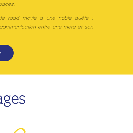
paces.
de road movie a une noble quête :
e communication entre une mère et son
m
ages