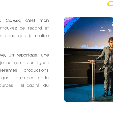
s Conseil
,
c’est mon
etrouvez ce regard et
ntenus que je réalise
ève, un reportage, une
je conçois tous types
érentes productions
ique : le respect de la
urces, l’efficacité du