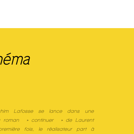
néma
chim Lafosse se lance dans une
 du roman » continuer » de Laurent
remière fois, le réalisateur part à