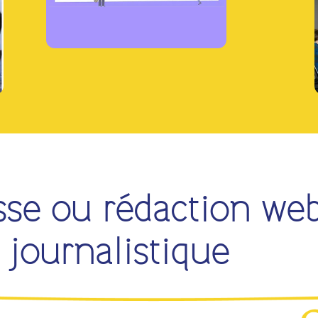
sse ou rédaction web 
 journalistique