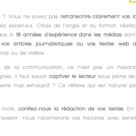
he ? Vous ne savez pas
retranscrire clairement vos i
z serein.e.s. Choix de l’angle et du format, réalisa
râce à
18 années d’expérience dans les médias
dont 
os articles journalistiques ou vos textes web av
tos ou de vidéos.
de la communication, ce n’est pas un hasard s
gnes, il faut savoir
captiver le lecteur
sous peine de 
xte trop exhaustif ? Ce réflexe qui est naturel pou
s mots,
confiez-nous la rédaction de vos textes
. En
travestir, nous raconterons vos histoires avec sens