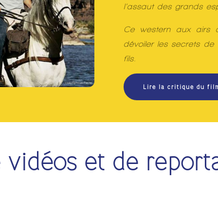
l’assaut des grands es
Ce western aux airs 
dévoiler les secrets d
fils.
Lire la critique du fil
 vidéos et de report